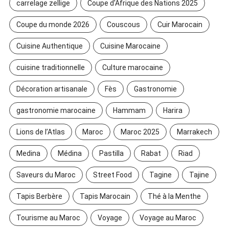
carrelage zellige
Coupe d'Afrique des Nations 2025
Coupe du monde 2026
Couscous
Cuir Marocain
Cuisine Authentique
Cuisine Marocaine
cuisine traditionnelle
Culture marocaine
Décoration artisanale
Fès
Gastronomie
gastronomie marocaine
Hammam
Harira
Lions de l’Atlas
Maroc
Maroc 2025
Marrakech
Medina
Médina
Pastilla
Rabat
Riad
Saveurs du Maroc
Street Food
Tagine
Tajine
Tapis Berbère
Tapis Marocain
Thé à la Menthe
Tourisme au Maroc
Voyage
Voyage au Maroc