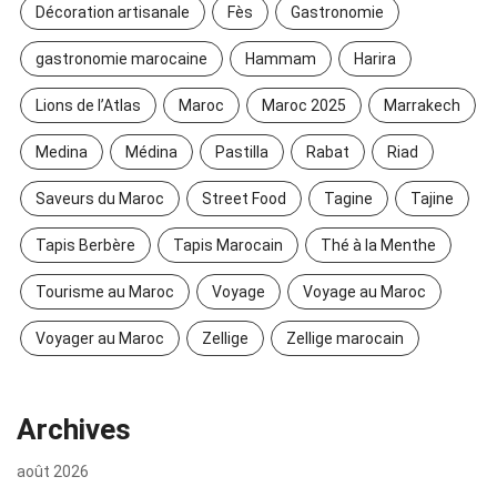
Décoration artisanale
Fès
Gastronomie
gastronomie marocaine
Hammam
Harira
Lions de l’Atlas
Maroc
Maroc 2025
Marrakech
Medina
Médina
Pastilla
Rabat
Riad
Saveurs du Maroc
Street Food
Tagine
Tajine
Tapis Berbère
Tapis Marocain
Thé à la Menthe
Tourisme au Maroc
Voyage
Voyage au Maroc
Voyager au Maroc
Zellige
Zellige marocain
Archives
août 2026