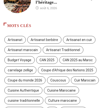
l’héritage...
août 6, 2026
MOTS CLÉS
Artisanat
Artisanat berbère
Artisanat en cuir
Artisanat marocain
Artisanat Traditionnel
Budget Voyage
CAN 2025
CAN 2025 au Maroc
carrelage zellige
Coupe d'Afrique des Nations 2025
Coupe du monde 2026
Couscous
Cuir Marocain
Cuisine Authentique
Cuisine Marocaine
cuisine traditionnelle
Culture marocaine