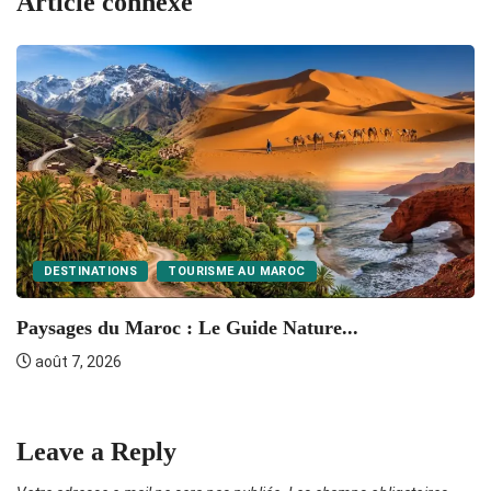
Article connexe
DESTINATIONS
TOURISME AU MAROC
P
Paysages du Maroc : Le Guide Nature...
août 7, 2026
Leave a Reply