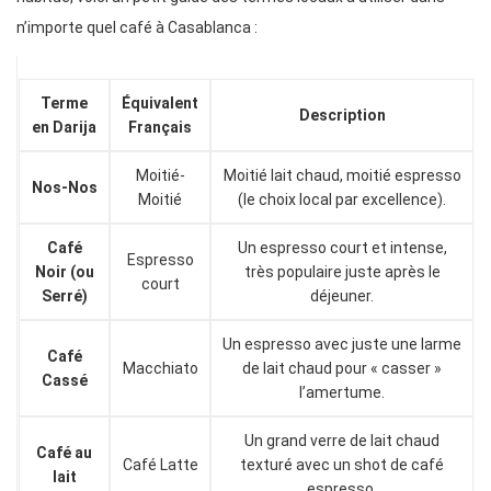
n’importe quel café à Casablanca :
Terme
Équivalent
Description
en Darija
Français
Moitié-
Moitié lait chaud, moitié espresso
Nos-Nos
Moitié
(le choix local par excellence).
Café
Un espresso court et intense,
Espresso
Noir (ou
très populaire juste après le
court
Serré)
déjeuner.
Un espresso avec juste une larme
Café
Macchiato
de lait chaud pour « casser »
Cassé
l’amertume.
Un grand verre de lait chaud
Café au
Café Latte
texturé avec un shot de café
lait
espresso.