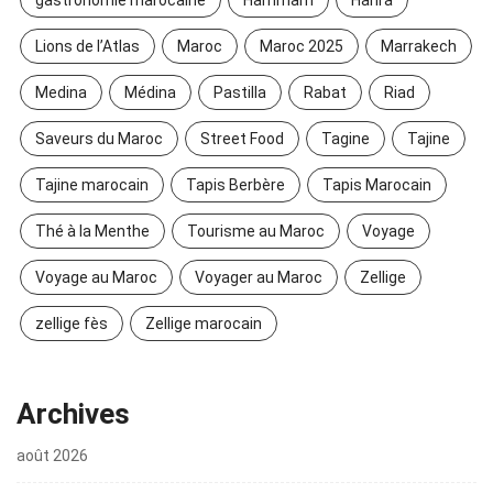
gastronomie marocaine
Hammam
Harira
Lions de l’Atlas
Maroc
Maroc 2025
Marrakech
Medina
Médina
Pastilla
Rabat
Riad
Saveurs du Maroc
Street Food
Tagine
Tajine
Tajine marocain
Tapis Berbère
Tapis Marocain
Thé à la Menthe
Tourisme au Maroc
Voyage
Voyage au Maroc
Voyager au Maroc
Zellige
zellige fès
Zellige marocain
Archives
août 2026