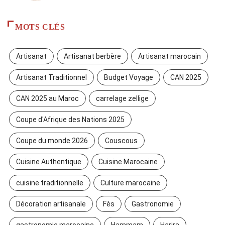
MOTS CLÉS
Artisanat
Artisanat berbère
Artisanat marocain
Artisanat Traditionnel
Budget Voyage
CAN 2025
CAN 2025 au Maroc
carrelage zellige
Coupe d'Afrique des Nations 2025
Coupe du monde 2026
Couscous
Cuisine Authentique
Cuisine Marocaine
cuisine traditionnelle
Culture marocaine
Décoration artisanale
Fès
Gastronomie