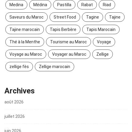
Medina
Médina
Pastilla
Rabat
Riad
Saveurs du Maroc
Street Food
Tagine
Tajine
Tajine marocain
Tapis Berbère
Tapis Marocain
Thé à la Menthe
Tourisme au Maroc
Voyage
Voyage au Maroc
Voyager au Maroc
Zellige
zellige fès
Zellige marocain
Archives
août 2026
juillet 2026
juin 2026