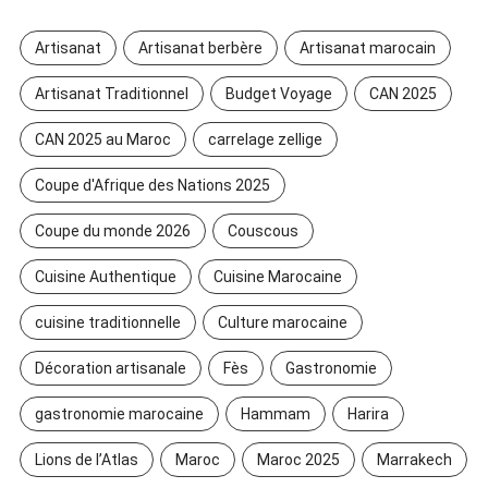
Artisanat
Artisanat berbère
Artisanat marocain
Artisanat Traditionnel
Budget Voyage
CAN 2025
CAN 2025 au Maroc
carrelage zellige
Coupe d'Afrique des Nations 2025
Coupe du monde 2026
Couscous
Cuisine Authentique
Cuisine Marocaine
cuisine traditionnelle
Culture marocaine
Décoration artisanale
Fès
Gastronomie
gastronomie marocaine
Hammam
Harira
Lions de l’Atlas
Maroc
Maroc 2025
Marrakech