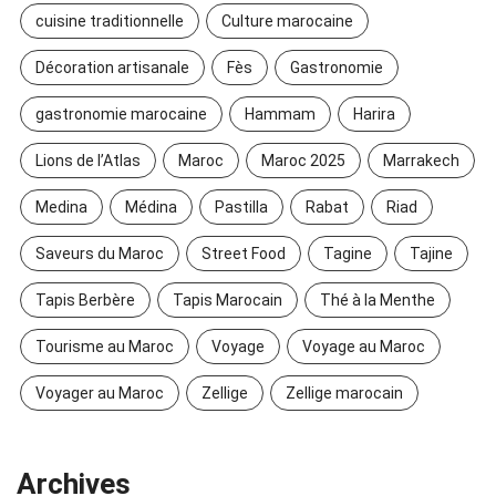
cuisine traditionnelle
Culture marocaine
Décoration artisanale
Fès
Gastronomie
gastronomie marocaine
Hammam
Harira
Lions de l’Atlas
Maroc
Maroc 2025
Marrakech
Medina
Médina
Pastilla
Rabat
Riad
Saveurs du Maroc
Street Food
Tagine
Tajine
Tapis Berbère
Tapis Marocain
Thé à la Menthe
Tourisme au Maroc
Voyage
Voyage au Maroc
Voyager au Maroc
Zellige
Zellige marocain
Archives