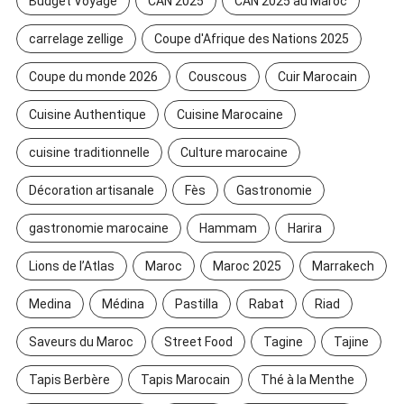
Budget Voyage
CAN 2025
CAN 2025 au Maroc
carrelage zellige
Coupe d'Afrique des Nations 2025
Coupe du monde 2026
Couscous
Cuir Marocain
Cuisine Authentique
Cuisine Marocaine
cuisine traditionnelle
Culture marocaine
Décoration artisanale
Fès
Gastronomie
gastronomie marocaine
Hammam
Harira
Lions de l’Atlas
Maroc
Maroc 2025
Marrakech
Medina
Médina
Pastilla
Rabat
Riad
Saveurs du Maroc
Street Food
Tagine
Tajine
Tapis Berbère
Tapis Marocain
Thé à la Menthe