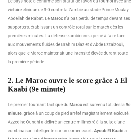
Le pays hôte a confirmé son statut de favori du tournoi avec une
victoire clinique de 3-0 contre la Zambie au stade Prince Moulay
Abdellah de Rabat. Le
Maroc
n’a pas perdu de temps devant ses
supporters, établissant un contrôle total sur le match dès les
premières minutes. La défense zambienne a peiné à faire face
aux mouvements fluides de Brahim Díaz et d’Abde Ezzalzouli,
alors que le Maroc maintenait une intensité élevée durant toute
la première période.
2. Le Maroc ouvre le score grâce à El
Kaabi (9e minute)
Le premier tournant tactique du
Maroc
est survenu tôt, dès la
9e
minute
, grâce à un coup de pied arrêté magistralement exécuté.
Azzedine Ounahi a délivré un centre millimétré à la suite d’une
combinaison intelligente sur un corner court.
Ayoub El Kaabi
a