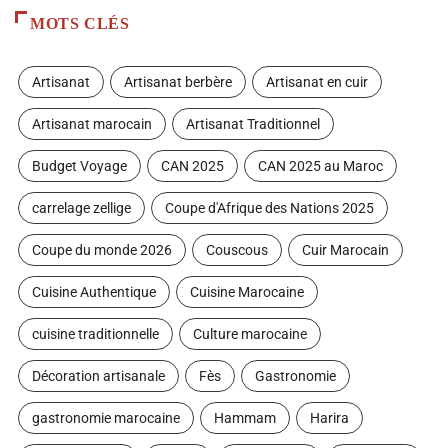
MOTS CLÉS
Artisanat
Artisanat berbère
Artisanat en cuir
Artisanat marocain
Artisanat Traditionnel
Budget Voyage
CAN 2025
CAN 2025 au Maroc
carrelage zellige
Coupe d'Afrique des Nations 2025
Coupe du monde 2026
Couscous
Cuir Marocain
Cuisine Authentique
Cuisine Marocaine
cuisine traditionnelle
Culture marocaine
Décoration artisanale
Fès
Gastronomie
gastronomie marocaine
Hammam
Harira