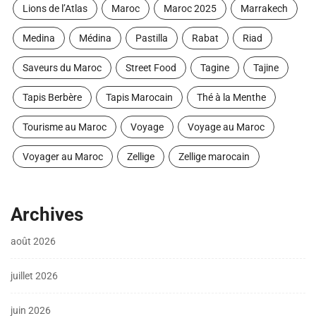
Lions de l’Atlas
Maroc
Maroc 2025
Marrakech
Medina
Médina
Pastilla
Rabat
Riad
Saveurs du Maroc
Street Food
Tagine
Tajine
Tapis Berbère
Tapis Marocain
Thé à la Menthe
Tourisme au Maroc
Voyage
Voyage au Maroc
Voyager au Maroc
Zellige
Zellige marocain
Archives
août 2026
juillet 2026
juin 2026