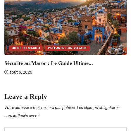
GUIDE DU MAROC
PRÉPARER SON VOYAGE
T
Sécurité au Maroc : Le Guide Ultime...
août 6, 2026
Leave a Reply
Votre adresse e-mail ne sera pas publiée.
Les champs obligatoires
sont indiqués avec
*