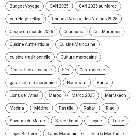
Budget Voyage
CAN 2025
CAN 2025 au Maroc
carrelage zellige
Coupe d'Afrique des Nations 2025
Coupe du monde 2026
Couscous
Cuir Marocain
Cuisine Authentique
Cuisine Marocaine
cuisine traditionnelle
Culture marocaine
Décoration artisanale
Fès
Gastronomie
gastronomie marocaine
Hammam
Harira
Lions de l’Atlas
Maroc
Maroc 2025
Marrakech
Medina
Médina
Pastilla
Rabat
Riad
Saveurs du Maroc
Street Food
Tagine
Tajine
Tapis Berbère
Tapis Marocain
Thé à la Menthe