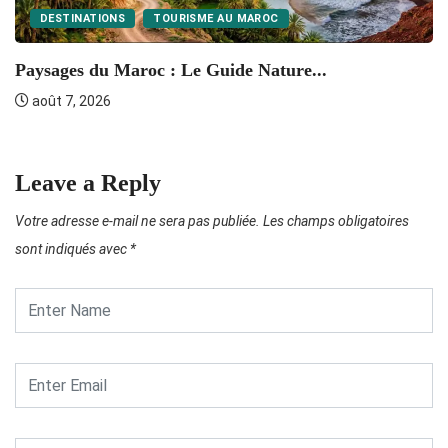
DESTINATIONS
TOURISME AU MAROC
P
Paysages du Maroc : Le Guide Nature...
août 7, 2026
Leave a Reply
Votre adresse e-mail ne sera pas publiée.
Les champs obligatoires
sont indiqués avec
*