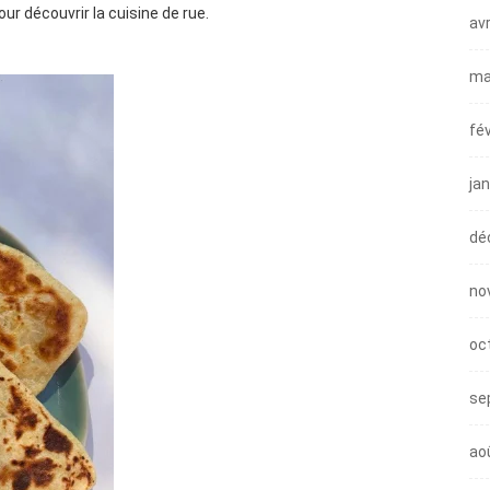
our découvrir la cuisine de rue.
avr
ma
fé
ja
dé
no
oc
se
ao