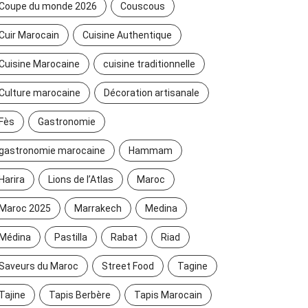
Coupe du monde 2026
Couscous
Cuir Marocain
Cuisine Authentique
Cuisine Marocaine
cuisine traditionnelle
Culture marocaine
Décoration artisanale
Fès
Gastronomie
gastronomie marocaine
Hammam
Harira
Lions de l’Atlas
Maroc
Maroc 2025
Marrakech
Medina
Médina
Pastilla
Rabat
Riad
Saveurs du Maroc
Street Food
Tagine
Tajine
Tapis Berbère
Tapis Marocain