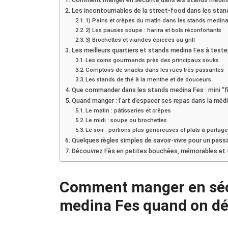
Les incontournables de la street-food dans les sta
1) Pains et crêpes du matin dans les stands medin
2) Les pauses soupe : harira et bols réconfortants
3) Brochettes et viandes épicées au grill
Les meilleurs quartiers et stands medina Fes à test
Les coins gourmands près des principaux souks
Comptoirs de snacks dans les rues très passantes
Les stands de thé à la menthe et de douceurs
Que commander dans les stands medina Fes : mini “fi
Quand manger : l’art d’espacer ses repas dans la méd
Le matin : pâtisseries et crêpes
Le midi : soupe ou brochettes
Le soir : portions plus généreuses et plats à partage
Quelques règles simples de savoir-vivre pour un passa
Découvrez Fès en petites bouchées, mémorables et f
Comment manger en sécu
medina Fes quand on d