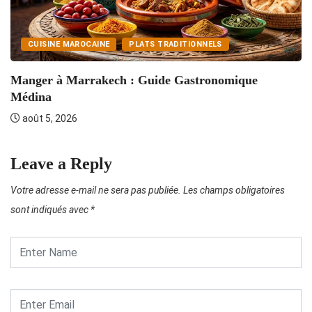
CUISINE MAROCAINE
PLATS TRADITIONNELS
Manger à Marrakech : Guide Gastronomique
T
Médina
août 5, 2026
Leave a Reply
Votre adresse e-mail ne sera pas publiée.
Les champs obligatoires
sont indiqués avec
*