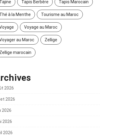
Tajine
Tapis Berbère
Tapis Marocain
Thé à la Menthe
Tourisme au Maroc
Voyage
Voyage au Maroc
Voyager au Maroc
Zellige
Zellige marocain
rchives
ût 2026
llet 2026
n 2026
i 2026
il 2026