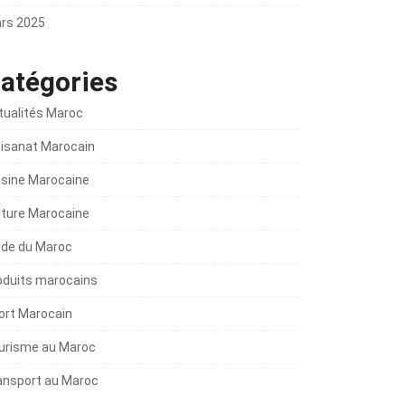
rs 2025
atégories
tualités Maroc
tisanat Marocain
isine Marocaine
lture Marocaine
ide du Maroc
oduits marocains
ort Marocain
urisme au Maroc
ansport au Maroc