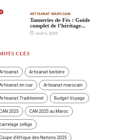
4
ARTISANAT MAROCAIN
Tanneries de Fès : Guide
complet de l’héritage...
août 6, 2026
MOTS CLÉS
Artisanat
Artisanat berbère
Artisanat en cuir
Artisanat marocain
Artisanat Traditionnel
Budget Voyage
CAN 2025
CAN 2025 au Maroc
carrelage zellige
Coupe d'Afrique des Nations 2025