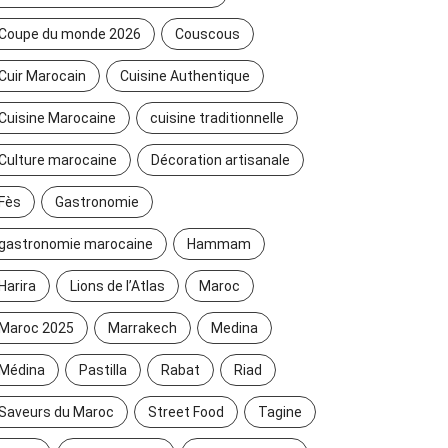
Coupe du monde 2026
Couscous
Cuir Marocain
Cuisine Authentique
Cuisine Marocaine
cuisine traditionnelle
Culture marocaine
Décoration artisanale
Fès
Gastronomie
gastronomie marocaine
Hammam
Harira
Lions de l’Atlas
Maroc
Maroc 2025
Marrakech
Medina
Médina
Pastilla
Rabat
Riad
Saveurs du Maroc
Street Food
Tagine