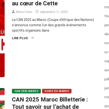
au cœur de Cette
ma
Maroc Fans
septembre 11, 2025
fé
La CAN 2025 au Maroc (Coupe d’Afrique des Nations)
ja
s’annonce comme l’un des grands événements
sportifs organisés dans
dé
LIRE PLUS
no
oc
se
ao
jui
jui
CAN 2025 MAROC
GUIDE DU MAROC
ma
CAN 2025 Maroc Billetterie :
Tout savoir sur l’achat de
avr