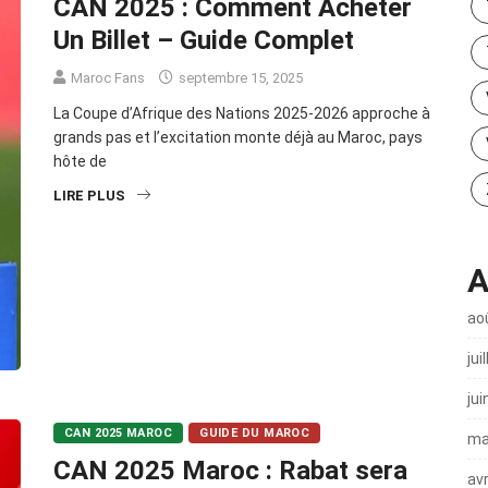
CAN 2025 : Comment Acheter
Un Billet – Guide Complet
Maroc Fans
septembre 15, 2025
La Coupe d’Afrique des Nations 2025-2026 approche à
grands pas et l’excitation monte déjà au Maroc, pays
hôte de
LIRE PLUS
A
ao
jui
jui
CAN 2025 MAROC
GUIDE DU MAROC
ma
CAN 2025 Maroc : Rabat sera
avr