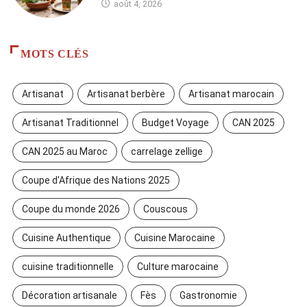
août 4, 2026
MOTS CLÉS
Artisanat
Artisanat berbère
Artisanat marocain
Artisanat Traditionnel
Budget Voyage
CAN 2025
CAN 2025 au Maroc
carrelage zellige
Coupe d'Afrique des Nations 2025
Coupe du monde 2026
Couscous
Cuisine Authentique
Cuisine Marocaine
cuisine traditionnelle
Culture marocaine
Décoration artisanale
Fès
Gastronomie