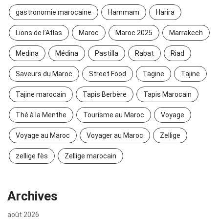
gastronomie marocaine
Hammam
Harira
Lions de l’Atlas
Maroc
Maroc 2025
Marrakech
Medina
Médina
Pastilla
Rabat
Riad
Saveurs du Maroc
Street Food
Tagine
Tajine
Tajine marocain
Tapis Berbère
Tapis Marocain
Thé à la Menthe
Tourisme au Maroc
Voyage
Voyage au Maroc
Voyager au Maroc
Zellige
zellige fès
Zellige marocain
Archives
août 2026