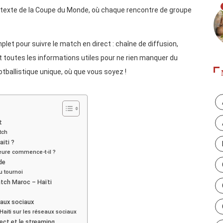
ontexte de la Coupe du Monde, où chaque rencontre de groupe
let pour suivre le match en direct : chaîne de diffusion,
t toutes les informations utiles pour ne rien manquer du
tballistique unique, où que vous soyez !
t
tch
iti ?
heure commence-t-il ?
de
u tournoi
atch Maroc – Haïti
eaux sociaux
Haiti sur les réseaux sociaux
ect et le streaming