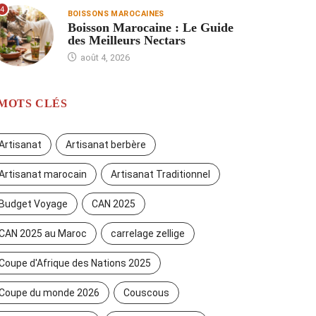
4
BOISSONS MAROCAINES
Boisson Marocaine : Le Guide
des Meilleurs Nectars
août 4, 2026
MOTS CLÉS
Artisanat
Artisanat berbère
Artisanat marocain
Artisanat Traditionnel
Budget Voyage
CAN 2025
CAN 2025 au Maroc
carrelage zellige
Coupe d'Afrique des Nations 2025
Coupe du monde 2026
Couscous