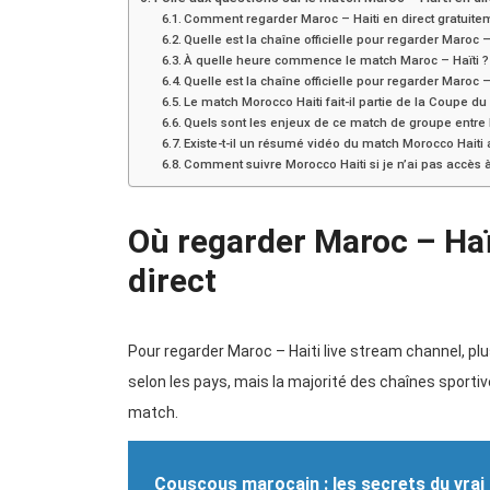
Comment regarder Maroc – Haiti en direct gratuitem
Quelle est la chaîne officielle pour regarder Maroc – 
À quelle heure commence le match Maroc – Haïti ?
Quelle est la chaîne officielle pour regarder Maroc – 
Le match Morocco Haiti fait-il partie de la Coupe d
Quels sont les enjeux de ce match de groupe entre l
Existe-t-il un résumé vidéo du match Morocco Haiti a
Comment suivre Morocco Haiti si je n’ai pas accès 
Où regarder Maroc – Haït
direct
Pour regarder Maroc – Haiti live stream channel, plu
selon les pays, mais la majorité des chaînes sporti
match.
Couscous marocain : les secrets du vrai 