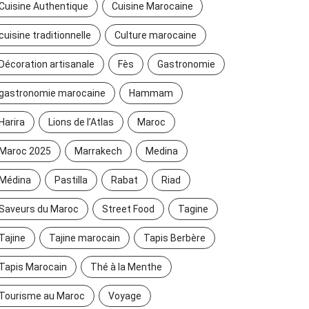
Cuisine Authentique
Cuisine Marocaine
cuisine traditionnelle
Culture marocaine
Décoration artisanale
Fès
Gastronomie
gastronomie marocaine
Hammam
Harira
Lions de l’Atlas
Maroc
Maroc 2025
Marrakech
Medina
Médina
Pastilla
Rabat
Riad
Saveurs du Maroc
Street Food
Tagine
Tajine
Tajine marocain
Tapis Berbère
Tapis Marocain
Thé à la Menthe
Tourisme au Maroc
Voyage