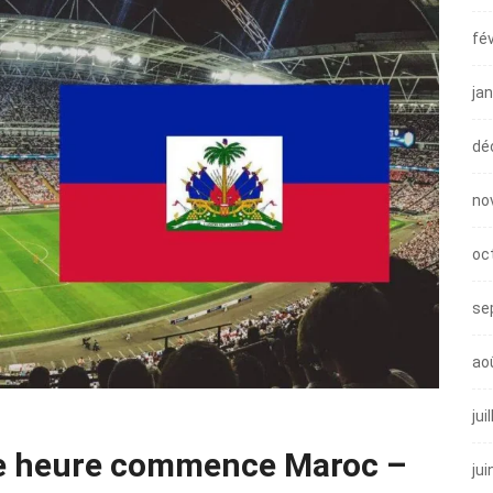
fé
ja
dé
no
oc
se
ao
jui
lle heure commence Maroc –
jui