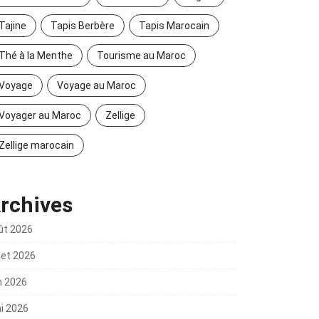
Tajine
Tapis Berbère
Tapis Marocain
Thé à la Menthe
Tourisme au Maroc
Voyage
Voyage au Maroc
Voyager au Maroc
Zellige
Zellige marocain
rchives
ût 2026
llet 2026
n 2026
i 2026