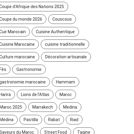
Coupe d'Afrique des Nations 2025
Coupe du monde 2026
Couscous
Cuir Marocain
Cuisine Authentique
Cuisine Marocaine
cuisine traditionnelle
Culture marocaine
Décoration artisanale
Fès
Gastronomie
gastronomie marocaine
Hammam
Harira
Lions de l’Atlas
Maroc
Maroc 2025
Marrakech
Medina
Médina
Pastilla
Rabat
Riad
Saveurs du Maroc
Street Food
Tagine