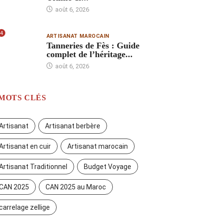
août 6, 2026
4
ARTISANAT MAROCAIN
Tanneries de Fès : Guide
complet de l’héritage...
août 6, 2026
MOTS CLÉS
Artisanat
Artisanat berbère
Artisanat en cuir
Artisanat marocain
Artisanat Traditionnel
Budget Voyage
CAN 2025
CAN 2025 au Maroc
carrelage zellige