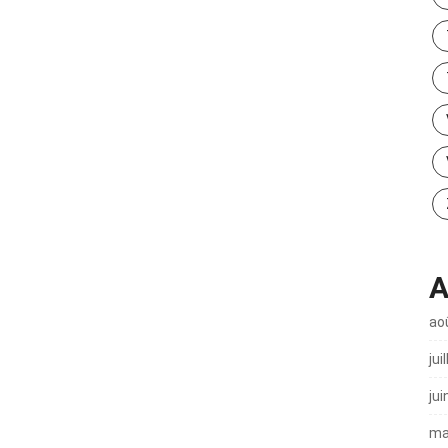
A
ao
jui
jui
ma