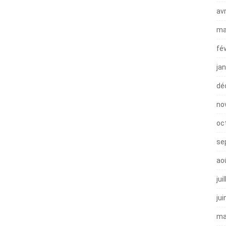
avr
ma
fé
ja
dé
no
oc
se
ao
jui
jui
ma