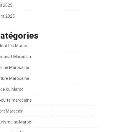
il 2025
rs 2025
atégories
tualités Maroc
tisanat Marocain
isine Marocaine
lture Marocaine
ide du Maroc
oduits marocains
ort Marocain
urisme au Maroc