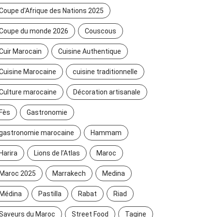
Coupe d'Afrique des Nations 2025
Coupe du monde 2026
Couscous
Cuir Marocain
Cuisine Authentique
Cuisine Marocaine
cuisine traditionnelle
Culture marocaine
Décoration artisanale
Fès
Gastronomie
gastronomie marocaine
Hammam
Harira
Lions de l’Atlas
Maroc
Maroc 2025
Marrakech
Medina
Médina
Pastilla
Rabat
Riad
Saveurs du Maroc
Street Food
Tagine