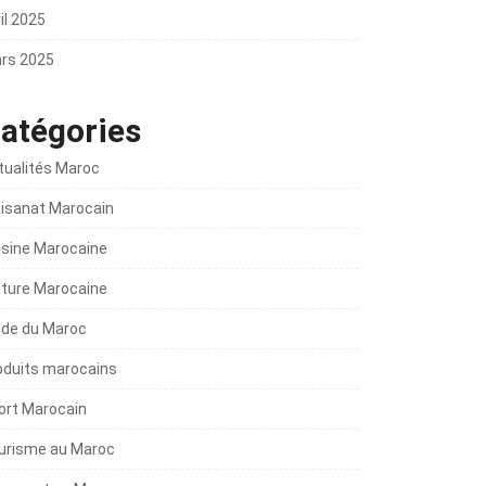
il 2025
rs 2025
atégories
tualités Maroc
tisanat Marocain
isine Marocaine
lture Marocaine
ide du Maroc
oduits marocains
ort Marocain
urisme au Maroc