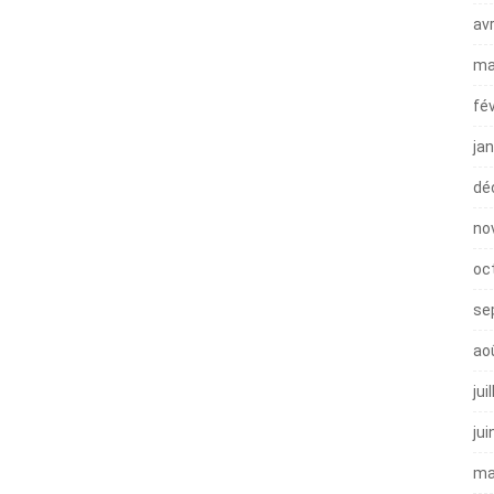
avr
ma
fé
ja
dé
no
oc
se
ao
jui
jui
ma