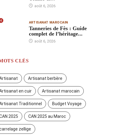
août 6, 2026
4
ARTISANAT MAROCAIN
Tanneries de Fès : Guide
complet de l’héritage...
août 6, 2026
MOTS CLÉS
Artisanat
Artisanat berbère
Artisanat en cuir
Artisanat marocain
Artisanat Traditionnel
Budget Voyage
CAN 2025
CAN 2025 au Maroc
carrelage zellige