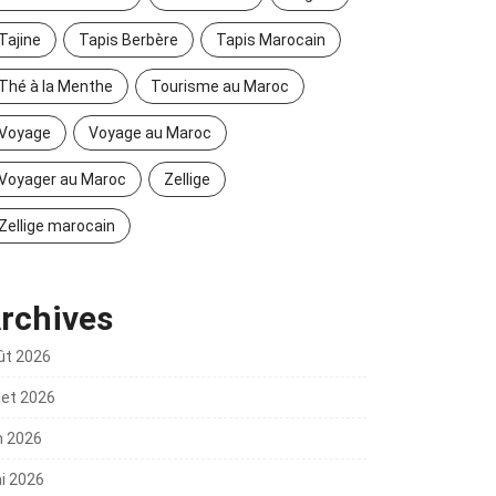
Tajine
Tapis Berbère
Tapis Marocain
Thé à la Menthe
Tourisme au Maroc
Voyage
Voyage au Maroc
Voyager au Maroc
Zellige
Zellige marocain
rchives
ût 2026
llet 2026
n 2026
i 2026