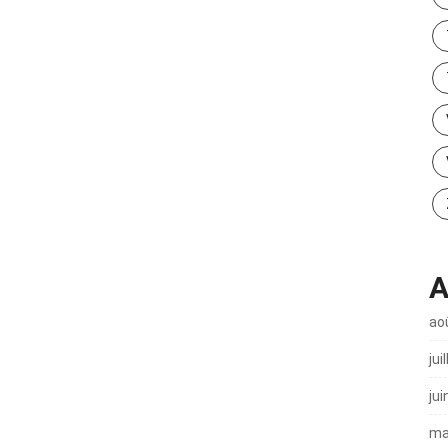
A
ao
jui
jui
ma