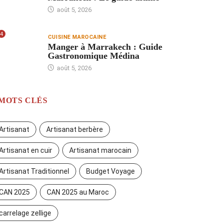
août 5, 2026
4
CUISINE MAROCAINE
Manger à Marrakech : Guide
Gastronomique Médina
août 5, 2026
MOTS CLÉS
Artisanat
Artisanat berbère
Artisanat en cuir
Artisanat marocain
Artisanat Traditionnel
Budget Voyage
CAN 2025
CAN 2025 au Maroc
carrelage zellige