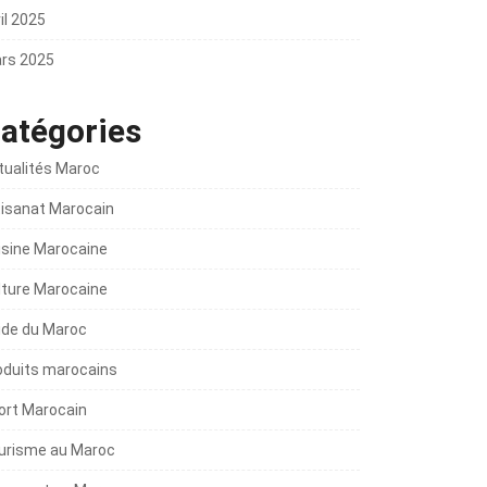
il 2025
rs 2025
atégories
tualités Maroc
tisanat Marocain
isine Marocaine
lture Marocaine
ide du Maroc
oduits marocains
ort Marocain
urisme au Maroc