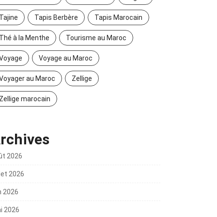
Tajine
Tapis Berbère
Tapis Marocain
Thé à la Menthe
Tourisme au Maroc
Voyage
Voyage au Maroc
Voyager au Maroc
Zellige
Zellige marocain
rchives
ût 2026
llet 2026
n 2026
i 2026