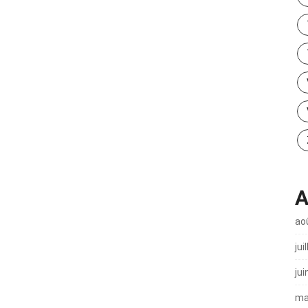
A
ao
jui
jui
ma