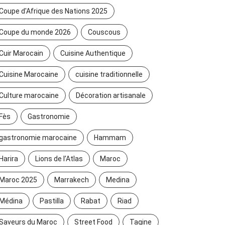
Coupe d'Afrique des Nations 2025
Coupe du monde 2026
Couscous
Cuir Marocain
Cuisine Authentique
Cuisine Marocaine
cuisine traditionnelle
Culture marocaine
Décoration artisanale
Fès
Gastronomie
gastronomie marocaine
Hammam
Harira
Lions de l’Atlas
Maroc
Maroc 2025
Marrakech
Medina
Médina
Pastilla
Rabat
Riad
Saveurs du Maroc
Street Food
Tagine