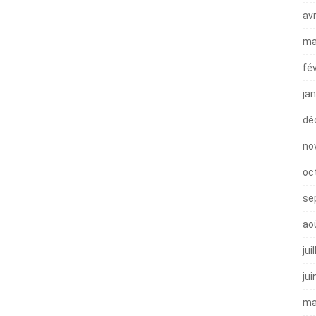
avr
ma
fé
ja
dé
no
oc
se
ao
jui
jui
ma