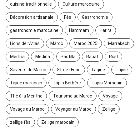
cuisine traditionnelle
Culture marocaine
Décoration artisanale
Fès
Gastronomie
gastronomie marocaine
Hammam
Harira
Lions de l’Atlas
Maroc
Maroc 2025
Marrakech
Medina
Médina
Pastilla
Rabat
Riad
Saveurs du Maroc
Street Food
Tagine
Tajine
Tajine marocain
Tapis Berbère
Tapis Marocain
Thé à la Menthe
Tourisme au Maroc
Voyage
Voyage au Maroc
Voyager au Maroc
Zellige
zellige fès
Zellige marocain