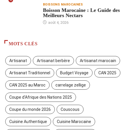
4
BOISSONS MAROCAINES
Boisson Marocaine : Le Guide des
Meilleurs Nectars
août 4, 2026
MOTS CLÉS
Artisanat
Artisanat berbère
Artisanat marocain
Artisanat Traditionnel
Budget Voyage
CAN 2025
CAN 2025 au Maroc
carrelage zellige
Coupe d'Afrique des Nations 2025
Coupe du monde 2026
Couscous
Cuisine Authentique
Cuisine Marocaine