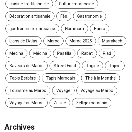
cuisine traditionnelle
Culture marocaine
Décoration artisanale
Fès
Gastronomie
gastronomie marocaine
Hammam
Harira
Lions de l’Atlas
Maroc
Maroc 2025
Marrakech
Medina
Médina
Pastilla
Rabat
Riad
Saveurs du Maroc
Street Food
Tagine
Tajine
Tapis Berbère
Tapis Marocain
Thé à la Menthe
Tourisme au Maroc
Voyage
Voyage au Maroc
Voyager au Maroc
Zellige
Zellige marocain
Archives