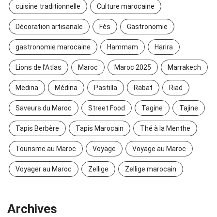
cuisine traditionnelle
Culture marocaine
Décoration artisanale
Fès
Gastronomie
gastronomie marocaine
Hammam
Harira
Lions de l’Atlas
Maroc
Maroc 2025
Marrakech
Medina
Médina
Pastilla
Rabat
Riad
Saveurs du Maroc
Street Food
Tagine
Tajine
Tapis Berbère
Tapis Marocain
Thé à la Menthe
Tourisme au Maroc
Voyage
Voyage au Maroc
Voyager au Maroc
Zellige
Zellige marocain
Archives