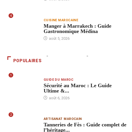
4
CUISINE MAROCAINE
Manger à Marrakech : Guide
Gastronomique Médina
août 5, 2026
POPULAIRES
1
GUIDE DU MAROC
Sécurité au Maroc : Le Guide
Ultime &...
août 6, 2026
2
ARTISANAT MAROCAIN
Tanneries de Fès : Guide complet de
l’héritage...