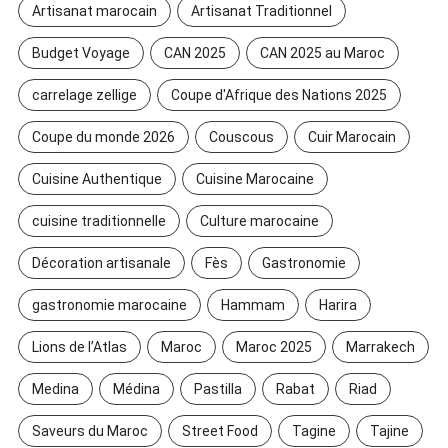
Artisanat marocain
Artisanat Traditionnel
Budget Voyage
CAN 2025
CAN 2025 au Maroc
carrelage zellige
Coupe d'Afrique des Nations 2025
Coupe du monde 2026
Couscous
Cuir Marocain
Cuisine Authentique
Cuisine Marocaine
cuisine traditionnelle
Culture marocaine
Décoration artisanale
Fès
Gastronomie
gastronomie marocaine
Hammam
Harira
Lions de l’Atlas
Maroc
Maroc 2025
Marrakech
Medina
Médina
Pastilla
Rabat
Riad
Saveurs du Maroc
Street Food
Tagine
Tajine