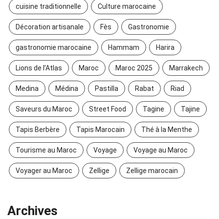
cuisine traditionnelle
Culture marocaine
Décoration artisanale
Fès
Gastronomie
gastronomie marocaine
Hammam
Harira
Lions de l’Atlas
Maroc
Maroc 2025
Marrakech
Medina
Médina
Pastilla
Rabat
Riad
Saveurs du Maroc
Street Food
Tagine
Tajine
Tapis Berbère
Tapis Marocain
Thé à la Menthe
Tourisme au Maroc
Voyage
Voyage au Maroc
Voyager au Maroc
Zellige
Zellige marocain
Archives