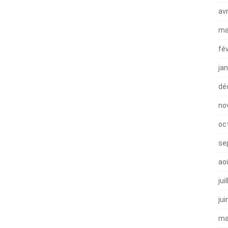
avr
ma
fé
ja
dé
no
oc
se
ao
jui
jui
ma