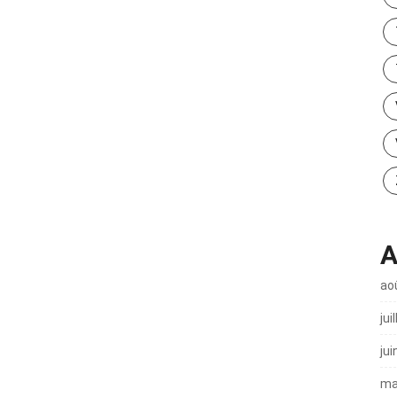
A
ao
jui
jui
ma