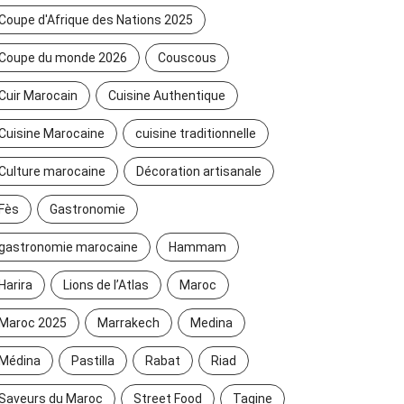
Coupe d'Afrique des Nations 2025
Coupe du monde 2026
Couscous
Cuir Marocain
Cuisine Authentique
Cuisine Marocaine
cuisine traditionnelle
Culture marocaine
Décoration artisanale
Fès
Gastronomie
gastronomie marocaine
Hammam
Harira
Lions de l’Atlas
Maroc
Maroc 2025
Marrakech
Medina
Médina
Pastilla
Rabat
Riad
Saveurs du Maroc
Street Food
Tagine