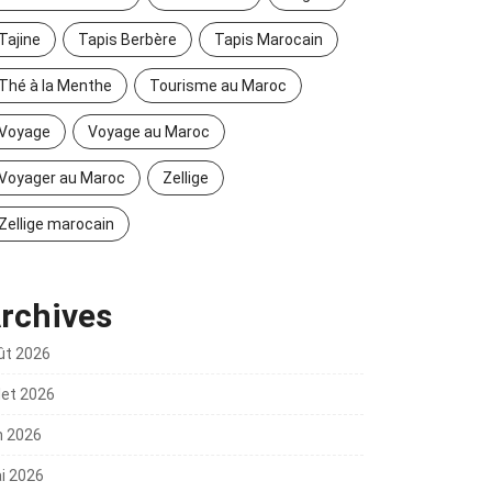
Tajine
Tapis Berbère
Tapis Marocain
Thé à la Menthe
Tourisme au Maroc
Voyage
Voyage au Maroc
Voyager au Maroc
Zellige
Zellige marocain
rchives
ût 2026
llet 2026
n 2026
i 2026