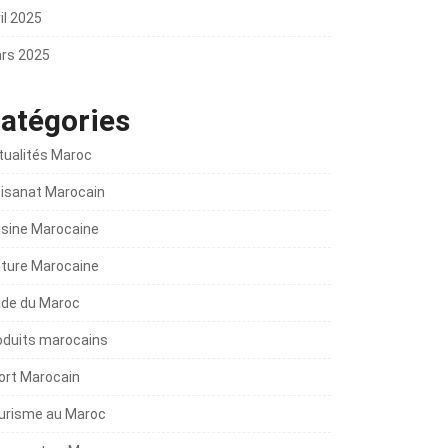
il 2025
rs 2025
atégories
tualités Maroc
tisanat Marocain
isine Marocaine
lture Marocaine
ide du Maroc
oduits marocains
ort Marocain
urisme au Maroc