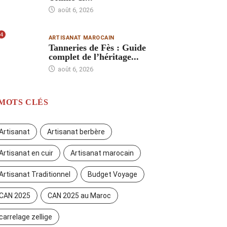
août 6, 2026
4
ARTISANAT MAROCAIN
Tanneries de Fès : Guide
complet de l’héritage...
août 6, 2026
MOTS CLÉS
Artisanat
Artisanat berbère
Artisanat en cuir
Artisanat marocain
Artisanat Traditionnel
Budget Voyage
CAN 2025
CAN 2025 au Maroc
carrelage zellige