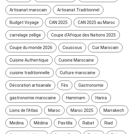
Artisanat marocain
Artisanat Traditionnel
Budget Voyage
CAN 2025
CAN 2025 au Maroc
carrelage zellige
Coupe d'Afrique des Nations 2025
Coupe du monde 2026
Couscous
Cuir Marocain
Cuisine Authentique
Cuisine Marocaine
cuisine traditionnelle
Culture marocaine
Décoration artisanale
Fès
Gastronomie
gastronomie marocaine
Hammam
Harira
Lions de l’Atlas
Maroc
Maroc 2025
Marrakech
Medina
Médina
Pastilla
Rabat
Riad