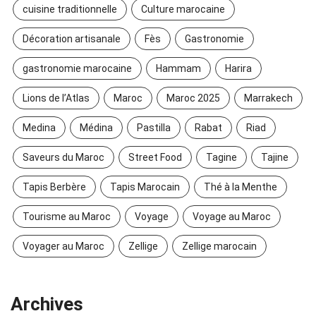
cuisine traditionnelle
Culture marocaine
Décoration artisanale
Fès
Gastronomie
gastronomie marocaine
Hammam
Harira
Lions de l’Atlas
Maroc
Maroc 2025
Marrakech
Medina
Médina
Pastilla
Rabat
Riad
Saveurs du Maroc
Street Food
Tagine
Tajine
Tapis Berbère
Tapis Marocain
Thé à la Menthe
Tourisme au Maroc
Voyage
Voyage au Maroc
Voyager au Maroc
Zellige
Zellige marocain
Archives