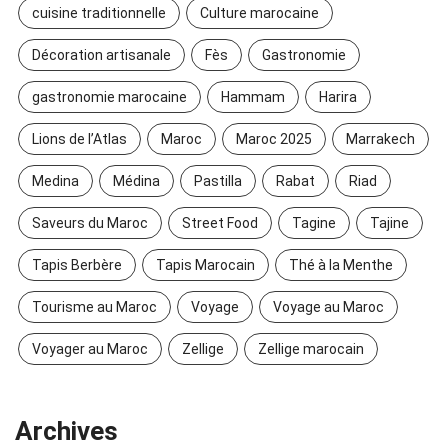
cuisine traditionnelle
Culture marocaine
Décoration artisanale
Fès
Gastronomie
gastronomie marocaine
Hammam
Harira
Lions de l’Atlas
Maroc
Maroc 2025
Marrakech
Medina
Médina
Pastilla
Rabat
Riad
Saveurs du Maroc
Street Food
Tagine
Tajine
Tapis Berbère
Tapis Marocain
Thé à la Menthe
Tourisme au Maroc
Voyage
Voyage au Maroc
Voyager au Maroc
Zellige
Zellige marocain
Archives