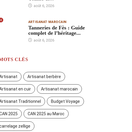
août 6, 2026
4
ARTISANAT MAROCAIN
Tanneries de Fès : Guide
complet de l’héritage...
août 6, 2026
MOTS CLÉS
Artisanat
Artisanat berbère
Artisanat en cuir
Artisanat marocain
Artisanat Traditionnel
Budget Voyage
CAN 2025
CAN 2025 au Maroc
carrelage zellige