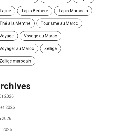
Tajine
Tapis Berbère
Tapis Marocain
Thé à la Menthe
Tourisme au Maroc
Voyage
Voyage au Maroc
Voyager au Maroc
Zellige
Zellige marocain
rchives
ût 2026
llet 2026
n 2026
i 2026