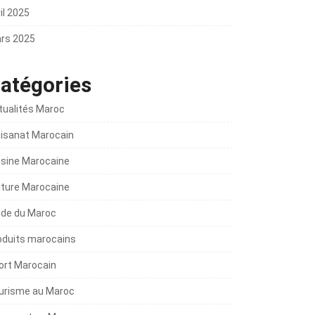
il 2025
rs 2025
atégories
tualités Maroc
tisanat Marocain
isine Marocaine
lture Marocaine
ide du Maroc
oduits marocains
ort Marocain
urisme au Maroc