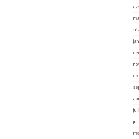
avr
ma
fé
ja
dé
no
oc
se
ao
jui
jui
ma