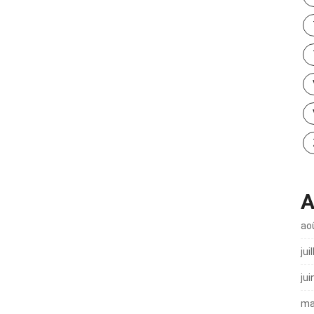
A
ao
jui
jui
ma