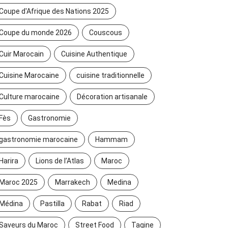
Coupe d'Afrique des Nations 2025
Coupe du monde 2026
Couscous
Cuir Marocain
Cuisine Authentique
Cuisine Marocaine
cuisine traditionnelle
Culture marocaine
Décoration artisanale
Fès
Gastronomie
gastronomie marocaine
Hammam
Harira
Lions de l’Atlas
Maroc
Maroc 2025
Marrakech
Medina
Médina
Pastilla
Rabat
Riad
Saveurs du Maroc
Street Food
Tagine