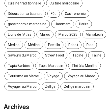
cuisine traditionnelle
Culture marocaine
Décoration artisanale
Fès
Gastronomie
gastronomie marocaine
Hammam
Harira
Lions de l’Atlas
Maroc
Maroc 2025
Marrakech
Medina
Médina
Pastilla
Rabat
Riad
Saveurs du Maroc
Street Food
Tagine
Tajine
Tapis Berbère
Tapis Marocain
Thé à la Menthe
Tourisme au Maroc
Voyage
Voyage au Maroc
Voyager au Maroc
Zellige
Zellige marocain
Archives